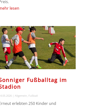
Preis.
mehr lesen
Sonniger Fußballtag im
Stadion
4.05.2026
|
Allgemein
,
Fußball
Erneut erlebten 250 Kinder und