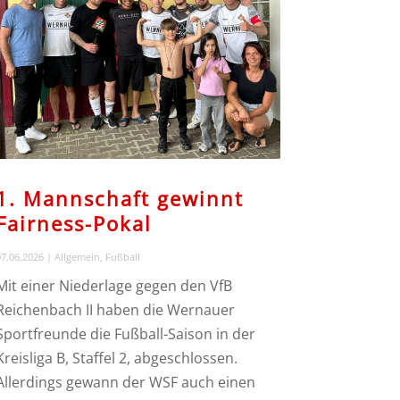
1. Mannschaft gewinnt
Fairness-Pokal
7.06.2026
|
Allgemein
,
Fußball
Mit einer Niederlage gegen den VfB
Reichenbach II haben die Wernauer
Sportfreunde die Fußball-Saison in der
Kreisliga B, Staffel 2, abgeschlossen.
Allerdings gewann der WSF auch einen