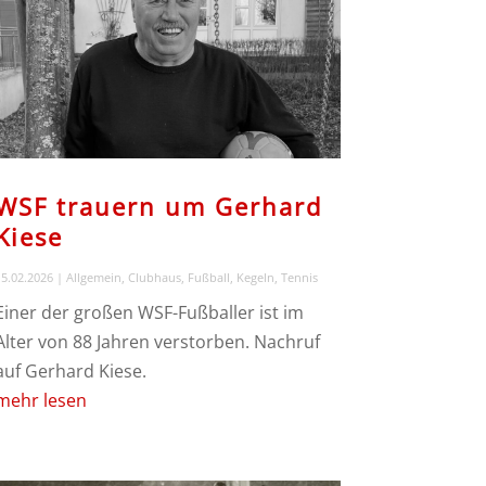
WSF trauern um Gerhard
Kiese
5.02.2026
|
Allgemein
,
Clubhaus
,
Fußball
,
Kegeln
,
Tennis
Einer der großen WSF-Fußballer ist im
Alter von 88 Jahren verstorben. Nachruf
auf Gerhard Kiese.
mehr lesen