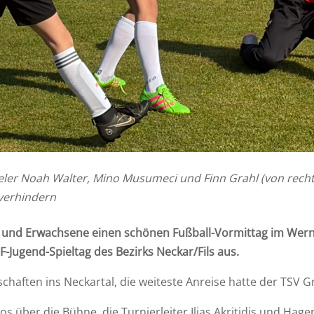
eler Noah Walter, Mino Musumeci und Finn Grahl (von recht
verhindern
r und Erwachsene einen schönen Fußball-Vormittag im Wern
F-Jugend-Spieltag des Bezirks Neckar/Fils aus.
aften ins Neckartal, die weiteste Anreise hatte der TSV G
os über die Bühne, die Turnierleiter Ilias Akritidis und Hag