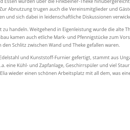
d Essen wurden über die Finkbeiner-Theke hinübergereich
Zur Abnutzung trugen auch die Vereinsmitglieder und Gäste b
en und sich dabei in leidenschaftliche Diskussionen verwick
t zu handeln. Weitgehend in Eigenleistung wurde die alte 
mbau kamen auch etliche Mark- und Pfennigstücke zum Vorsc
n den Schlitz zwischen Wand und Theke gefallen waren.
delstahl und Kunststoff-Furnier gefertigt, stammt aus Ung
u.a. eine Kühl- und Zapfanlage, Geschirrspüler und viel Sta
 Elia wieder einen schönen Arbeitsplatz mit all dem, was 