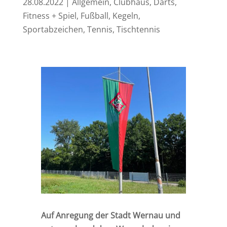
28.08.2022
|
Allgemein
,
Clubhaus
,
Darts
,
Fitness + Spiel
,
Fußball
,
Kegeln
,
Sportabzeichen
,
Tennis
,
Tischtennis
Auf Anregung der Stadt Wernau und