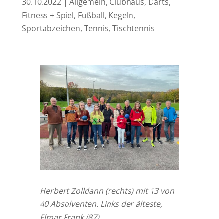
30.10.2022
|
Allgemein
,
Clubhaus
,
Darts
,
Fitness + Spiel
,
Fußball
,
Kegeln
,
Sportabzeichen
,
Tennis
,
Tischtennis
Herbert Zolldann (rechts) mit 13 von
40 Absolventen. Links der älteste,
Elmar Frank (87)